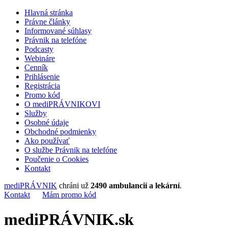
Hlavná stránka
Právne články
Informované súhlasy
Právnik na telefóne
Podcasty
Webináre
Cenník
Prihlásenie
Registrácia
Promo kód
O mediPRÁVNIKOVI
Služby
Osobné údaje
Obchodné podmienky
Ako používať
O službe Právnik na telefóne
Poučenie o Cookies
Kontakt
mediPRÁVNIK
chráni už
2490 ambulancií a lekární
.
Kontakt
Mám promo kód
mediPRÁVNIK.sk