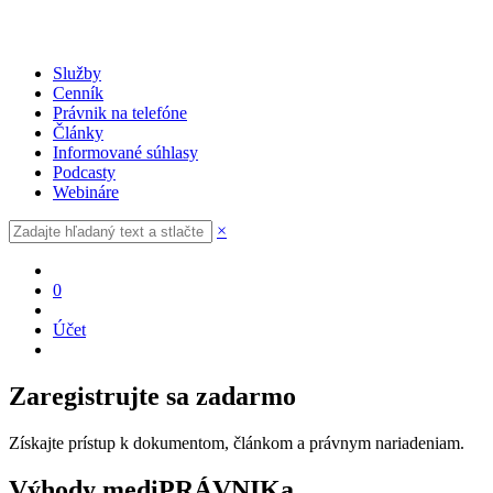
Služby
Cenník
Právnik na telefóne
Články
Informované súhlasy
Podcasty
Webináre
×
0
Účet
Zaregistrujte sa zadarmo
Získajte prístup k dokumentom, článkom a právnym nariadeniam.
Výhody mediPRÁVNIKa