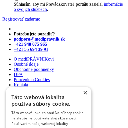
Súhlasím, aby mi Prevádzkovateľ portálu zasielal
informácie
o svojich službách
.
Registrovať zadarmo
Potrebujete poradiť?
podpora@medipravnik.sk
+421 948 075 965
+421 55 694 39 91
O mediPRÁVNIKovi
Osobné údaje
Obchodné podmienky
DPA
Poučenie o Cookies
Kontakt
×
Newsletter
Táto webová lokalita
Články
používa súbory cookie.
Podcasty
Webináre
Táto webová lokalita používa súbory cookie
Informované súhlasy
na zlepšenie používateľskej skúsenosti.
Právny web pre ambulancie
Používaním našej webovej lokality
Právnik na telefóne