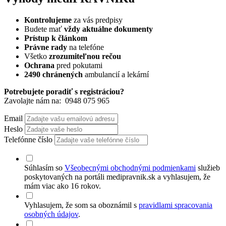
Kontrolujeme
za vás predpisy
Budete mať
vždy aktuálne dokumenty
Prístup k článkom
Právne rady
na telefóne
Všetko
zrozumiteľnou rečou
Ochrana
pred pokutami
2490 chránených
ambulancií a lekární
Potrebujete poradiť s registráciou?
Zavolajte nám na:
0948 075 965
Email
Heslo
Telefónne číslo
Súhlasím so
Všeobecnými obchodnými podmienkami
služieb
poskytovaných na portáli medipravnik.sk a vyhlasujem, že
mám viac ako 16 rokov.
Vyhlasujem, že som sa oboznámil s
pravidlami spracovania
osobných údajov
.