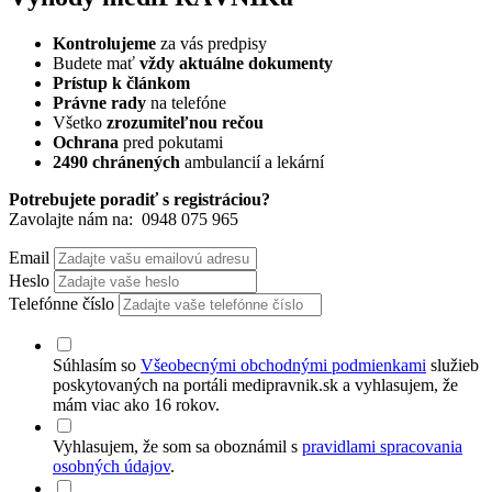
Kontrolujeme
za vás predpisy
Budete mať
vždy aktuálne dokumenty
Prístup k článkom
Právne rady
na telefóne
Všetko
zrozumiteľnou rečou
Ochrana
pred pokutami
2490 chránených
ambulancií a lekární
Potrebujete poradiť s registráciou?
Zavolajte nám na:
0948 075 965
Email
Heslo
Telefónne číslo
Súhlasím so
Všeobecnými obchodnými podmienkami
služieb
poskytovaných na portáli medipravnik.sk a vyhlasujem, že
mám viac ako 16 rokov.
Vyhlasujem, že som sa oboznámil s
pravidlami spracovania
osobných údajov
.