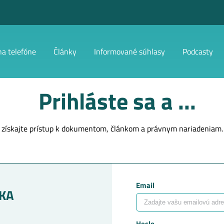
na telefóne
Články
Informované súhlasy
Podcasty
Prihláste sa a ...
získajte prístup k dokumentom, článkom a právnym nariadeniam.
Email
KA
Heslo