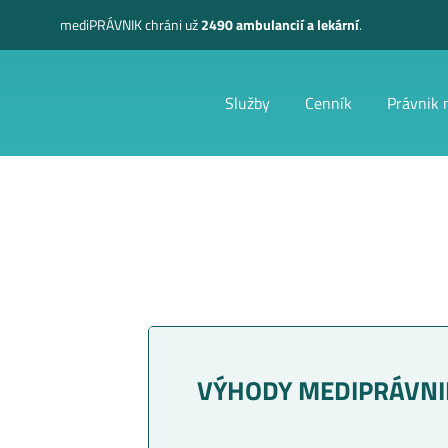
mediPRÁVNIK
chráni už
2490 ambulancií a lekární
.
Služby
Cenník
Právnik 
VÝHODY MEDIPRÁVNI