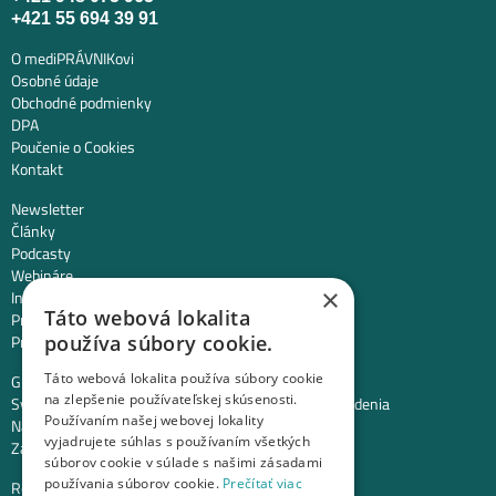
+421 55 694 39 91
O mediPRÁVNIKovi
Osobné údaje
Obchodné podmienky
DPA
Poučenie o Cookies
Kontakt
Newsletter
Články
Podcasty
Webináre
×
Informované súhlasy
Táto webová lokalita
Právny web pre ambulancie
Právnik na telefóne
používa súbory cookie.
Táto webová lokalita používa súbory cookie
GDPR ambulancie / lekárne
na zlepšenie používateľskej skúsenosti.
Systémy bezpečnosti pacienta pre zdravotnícke zariadenia
Používaním našej webovej lokality
Nastavenie priamych platieb pacienta v ambulancii
vyjadrujete súhlas s používaním všetkých
Založenie / prevody ambulancií a lekární
súborov cookie v súlade s našimi zásadami
používania súborov cookie.
Prečítať viac
Registrácia