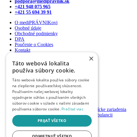
podpora@medipravnik.sk
+421 948 075 965
+421 55 694 39 91
O mediPRÁVNIKovi
Osobné údaje
Obchodné podmienky
DPA
Poučenie o Cookies
Kontakt
×
Newsletter
Táto webová lokalita
Články
používa súbory cookie.
Podcasty
Webináre
Táto webová lokalita používa súbory cookie
Informované súhlasy
na zlepšenie používateľskej skúsenosti.
Právny web pre ambulancie
Používaním našej webovej lokality
Právnik na telefóne
vyjadrujete súhlas s používaním všetkých
súborov cookie v súlade s našimi zásadami
GDPR ambulancie / lekárne
používania súborov cookie.
Prečítať viac
Systémy bezpečnosti pacienta pre zdravotnícke zariadenia
Nastavenie priamych platieb pacienta v ambulancii
Založenie / prevody ambulancií a lekární
PRIJAŤ VŠETKO
Registrácia
Prihlásenie
ODMIETNUŤ VŠETKO