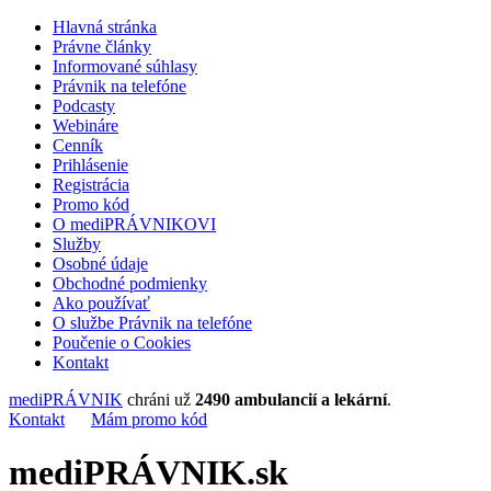
Hlavná stránka
Právne články
Informované súhlasy
Právnik na telefóne
Podcasty
Webináre
Cenník
Prihlásenie
Registrácia
Promo kód
O mediPRÁVNIKOVI
Služby
Osobné údaje
Obchodné podmienky
Ako používať
O službe Právnik na telefóne
Poučenie o Cookies
Kontakt
mediPRÁVNIK
chráni už
2490 ambulancií a lekární
.
Kontakt
Mám promo kód
mediPRÁVNIK.sk