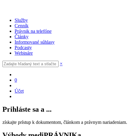
Služby
Cenník
Právnik na telefóne
Články
Informované súhlasy
Podcasty
Webináre
×
0
Účet
Prihláste sa a ...
získajte prístup k dokumentom, článkom a právnym nariadeniam.
Výhody mediPRÁVNIKa