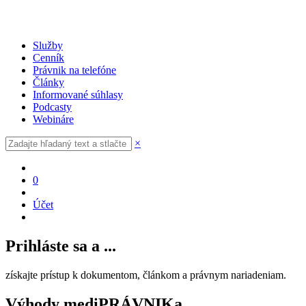
Služby
Cenník
Právnik na telefóne
Články
Informované súhlasy
Podcasty
Webináre
×
0
Účet
Prihláste sa a ...
získajte prístup k dokumentom, článkom a právnym nariadeniam.
Výhody mediPRÁVNIKa