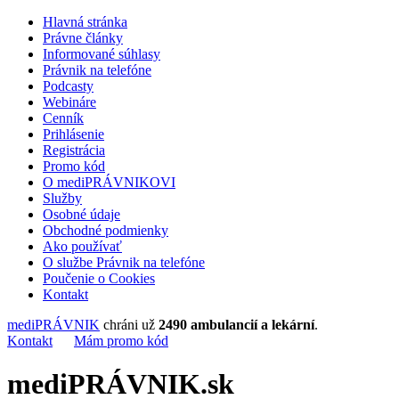
Hlavná stránka
Právne články
Informované súhlasy
Právnik na telefóne
Podcasty
Webináre
Cenník
Prihlásenie
Registrácia
Promo kód
O mediPRÁVNIKOVI
Služby
Osobné údaje
Obchodné podmienky
Ako používať
O službe Právnik na telefóne
Poučenie o Cookies
Kontakt
mediPRÁVNIK
chráni už
2490 ambulancií a lekární
.
Kontakt
Mám promo kód
mediPRÁVNIK.sk