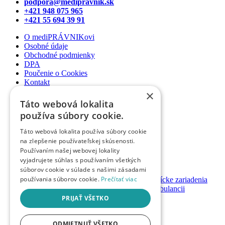
podpora@medipravnik.sk
+421 948 075 965
+421 55 694 39 91
O mediPRÁVNIKovi
Osobné údaje
Obchodné podmienky
DPA
Poučenie o Cookies
Kontakt
×
Newsletter
Táto webová lokalita
Články
používa súbory cookie.
Podcasty
Webináre
Táto webová lokalita používa súbory cookie
Informované súhlasy
na zlepšenie používateľskej skúsenosti.
Právny web pre ambulancie
Používaním našej webovej lokality
Právnik na telefóne
vyjadrujete súhlas s používaním všetkých
súborov cookie v súlade s našimi zásadami
GDPR ambulancie / lekárne
používania súborov cookie.
Prečítať viac
Systémy bezpečnosti pacienta pre zdravotnícke zariadenia
Nastavenie priamych platieb pacienta v ambulancii
Založenie / prevody ambulancií a lekární
PRIJAŤ VŠETKO
Registrácia
Prihlásenie
ODMIETNUŤ VŠETKO