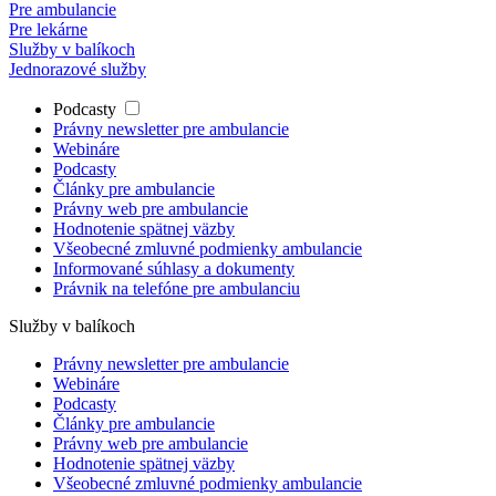
Pre ambulancie
Pre lekárne
Služby v balíkoch
Jednorazové služby
Podcasty
Právny newsletter pre ambulancie
Webináre
Podcasty
Články pre ambulancie
Právny web pre ambulancie
Hodnotenie spätnej väzby
Všeobecné zmluvné podmienky ambulancie
Informované súhlasy a dokumenty
Právnik na telefóne pre ambulanciu
Služby v balíkoch
Právny newsletter pre ambulancie
Webináre
Podcasty
Články pre ambulancie
Právny web pre ambulancie
Hodnotenie spätnej väzby
Všeobecné zmluvné podmienky ambulancie