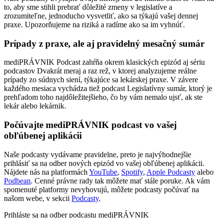
to, aby sme stihli prebrať dôležité zmeny v legislatíve a
zrozumiteľne, jednoducho vysvetliť, ako sa týkajú vašej dennej
praxe. Upozorňujeme na riziká a radíme ako sa im vyhnúť.
Prípady z praxe, ale aj pravidelný mesačný sumár
mediPRÁVNIK Podcast zahŕňa okrem klasických epizód aj sériu
podcastov Dvakrát meraj a raz rež, v ktorej analyzujeme reálne
prípady zo súdnych siení, týkajúce sa lekárskej praxe. V závere
každého mesiaca vychádza tiež podcast Legislatívny sumár, ktorý je
prehľadom toho najdôležitejšieho, čo by vám nemalo ujsť, ak ste
lekár alebo lekárnik.
Počúvajte mediPRÁVNIK podcast vo vašej
obľúbenej aplikácii
Naše podcasty vydávame pravidelne, preto je najvýhodnejšie
prihlásiť sa na odber nových epizód vo vašej obľúbenej aplikácii.
Nájdete nás na platformách
YouTube
,
Spotify
,
Apple Podcasty
alebo
Podbean
. Cenné právne rady tak môžete mať stále poruke. Ak vám
spomenuté platformy nevyhovujú, môžete podcasty počúvať na
našom webe, v sekcii
Podcasty
.
Prihláste sa na odber podcastu mediPRÁVNIK