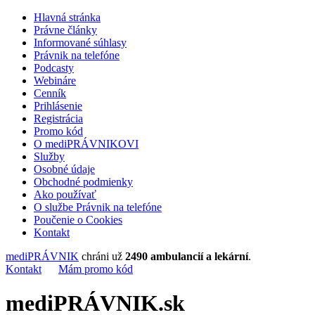
Hlavná stránka
Právne články
Informované súhlasy
Právnik na telefóne
Podcasty
Webináre
Cenník
Prihlásenie
Registrácia
Promo kód
O mediPRÁVNIKOVI
Služby
Osobné údaje
Obchodné podmienky
Ako používať
O službe Právnik na telefóne
Poučenie o Cookies
Kontakt
mediPRÁVNIK
chráni už
2490 ambulancií a lekární
.
Kontakt
Mám promo kód
mediPRÁVNIK.sk