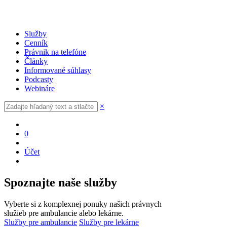
Služby
Cenník
Právnik na telefóne
Články
Informované súhlasy
Podcasty
Webináre
×
0
Účet
Spoznajte naše služby
Vyberte si z komplexnej ponuky našich právnych
služieb pre ambulancie alebo lekárne.
Služby pre ambulancie
Služby pre lekárne