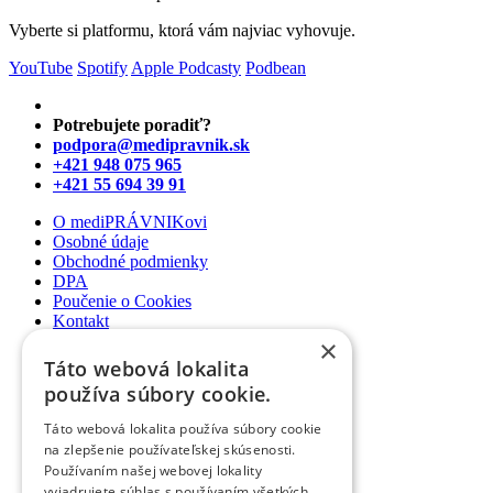
Vyberte si platformu, ktorá vám najviac vyhovuje.
YouTube
Spotify
Apple Podcasty
Podbean
Potrebujete poradiť?
podpora@medipravnik.sk
+421 948 075 965
+421 55 694 39 91
O mediPRÁVNIKovi
Osobné údaje
Obchodné podmienky
DPA
Poučenie o Cookies
Kontakt
×
Newsletter
Táto webová lokalita
Články
používa súbory cookie.
Podcasty
Webináre
Táto webová lokalita používa súbory cookie
Informované súhlasy
na zlepšenie používateľskej skúsenosti.
Právny web pre ambulancie
Používaním našej webovej lokality
Právnik na telefóne
vyjadrujete súhlas s používaním všetkých