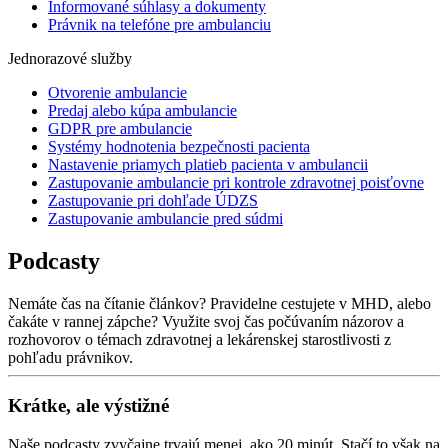
Informované súhlasy a dokumenty
Právnik na telefóne pre ambulanciu
Jednorazové služby
Otvorenie ambulancie
Predaj alebo kúpa ambulancie
GDPR pre ambulancie
Systémy hodnotenia bezpečnosti pacienta
Nastavenie priamych platieb pacienta v ambulancii
Zastupovanie ambulancie pri kontrole zdravotnej poisťovne
Zastupovanie pri dohľade ÚDZS
Zastupovanie ambulancie pred súdmi
Podcasty
Nemáte čas na čítanie článkov? Pravidelne cestujete v MHD, alebo
čakáte v rannej zápche? Využite svoj čas počúvaním názorov a
rozhovorov o témach zdravotnej a lekárenskej starostlivosti z
pohľadu právnikov.
Krátke, ale výstižné
Naše podcasty zvyčajne trvajú menej, ako 20 minút. Stačí to však na