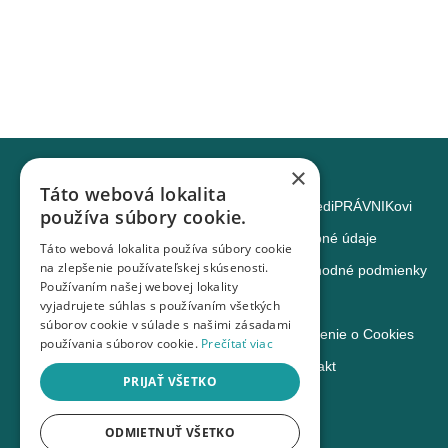
×
Táto webová lokalita
O mediPRÁVNIKovi
používa súbory cookie.
Osobné údaje
Táto webová lokalita používa súbory cookie
na zlepšenie používateľskej skúsenosti.
Obchodné podmienky
Používaním našej webovej lokality
Potrebujete poradiť?
DPA
vyjadrujete súhlas s používaním všetkých
súborov cookie v súlade s našimi zásadami
podpora@medipravnik.sk
Poučenie o Cookies
používania súborov cookie.
Prečítať viac
+421 948 075 965
Kontakt
PRIJAŤ VŠETKO
+421 55 694 39 91
ODMIETNUŤ VŠETKO