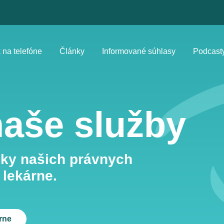
 na telefóne
Články
Informované súhlasy
Podcast
naše služby
uky našich právnych
 lekárne.
rne