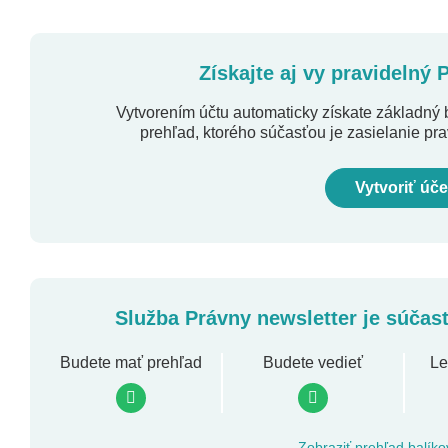
Získajte aj vy pravidelný 
Vytvorením účtu automaticky získate základný 
prehľad, ktorého súčasťou je zasielanie pr
Vytvoriť úče
Služba Právny newsletter je súčas
Budete mať prehľad
Budete vedieť
Le
Zobraziť prehľad balíko