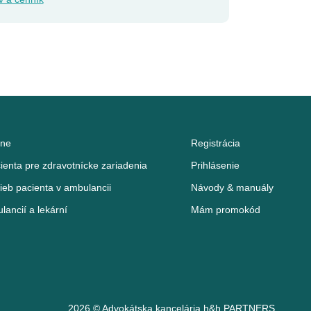
rne
Registrácia
enta pre zdravotnícke zariadenia
Prihlásenie
ieb pacienta v ambulancii
Návody & manuály
lancií a lekární
Mám promokód
2026 © Advokátska kancelária
h&h PARTNERS