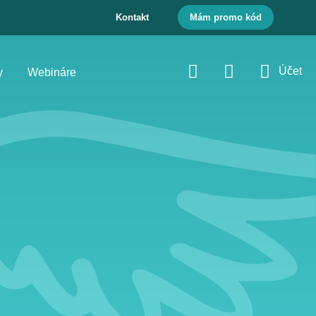
Kontakt
Mám promo kód
Účet
y
Webináre