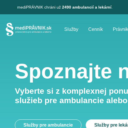
mediPRÁVNIK
chráni už
2490 ambulancií a lekární
.
Služby
Cenník
Právnik
Spoznajte 
Vyberte si z komplexnej pon
služieb pre ambulancie alebo
Služby pre ambulancie
Služby pre leká