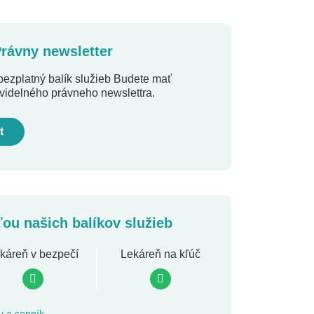
Právny newsletter
bezplatný balík služieb Budete mať
avidelného právneho newslettra.
t
ťou našich balíkov služieb
káreň v bezpečí
Lekáreň na kľúč
v a cenník