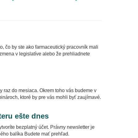
, čo by ste ako farmaceutický pracovník mali
mena v legislatíve alebo že prehliadnete
dy raz do mesiaca. Okrem toho vás budeme v
binároch, ktoré by pre vás mohli byť zaujímavé.
teru ešte dnes
ytvoríte bezplatný účet. Právny newsletter je
ného balíka Budete mať prehľad.