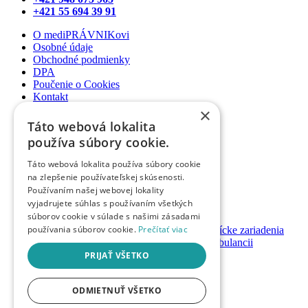
+421 55 694 39 91
O mediPRÁVNIKovi
Osobné údaje
Obchodné podmienky
DPA
Poučenie o Cookies
Kontakt
×
Newsletter
Táto webová lokalita
Články
používa súbory cookie.
Podcasty
Webináre
Táto webová lokalita používa súbory cookie
Informované súhlasy
na zlepšenie používateľskej skúsenosti.
Právny web pre ambulancie
Používaním našej webovej lokality
Právnik na telefóne
vyjadrujete súhlas s používaním všetkých
súborov cookie v súlade s našimi zásadami
GDPR ambulancie / lekárne
používania súborov cookie.
Prečítať viac
Systémy bezpečnosti pacienta pre zdravotnícke zariadenia
Nastavenie priamych platieb pacienta v ambulancii
Založenie / prevody ambulancií a lekární
PRIJAŤ VŠETKO
Registrácia
Prihlásenie
ODMIETNUŤ VŠETKO
Návody & manuály