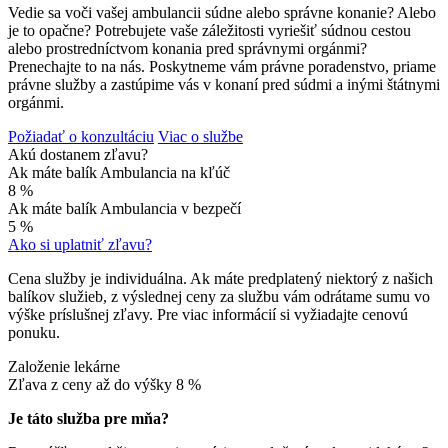
Vedie sa voči vašej ambulancii súdne alebo správne konanie? Alebo
je to opačne? Potrebujete vaše záležitosti vyriešiť súdnou cestou
alebo prostredníctvom konania pred správnymi orgánmi?
Prenechajte to na nás. Poskytneme vám právne poradenstvo, priame
právne služby a zastúpime vás v konaní pred súdmi a inými štátnymi
orgánmi.
Požiadať o konzultáciu
Viac o službe
Akú dostanem zľavu?
Ak máte balík Ambulancia na kľúč
8 %
Ak máte balík Ambulancia v bezpečí
5 %
Ako si uplatniť zľavu?
Cena služby je individuálna. Ak máte predplatený niektorý z našich
balíkov služieb, z výslednej ceny za službu vám odrátame sumu vo
výške príslušnej zľavy. Pre viac informácií si vyžiadajte cenovú
ponuku.
Založenie lekárne
Zľava z ceny až do výšky
8 %
Je táto služba pre mňa?