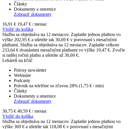
Články
Dokumenty a smernice
Zobraziť dokumenty
16,91 €
19,47 €
/ mesiac
Vložiť do košíka
Služba sa objednáva na 12 mesiacov. Zaplatíte jednou platbou vo
výške 202,95 € a ušetríte tak 30,69 € v porovnaní s mesačnými
platbami.
Služba sa objednáva na 12 mesiacov. Zaplatíte celkom
233,64 € dvanástimi mesačnými platbami vo výške 19,47 €. Zvoľte
si radšej ročnú platbu a ušetrite až 30,69 €.
Lekáreň na kľúč
Právny newsletter
Webináre
Podcasty
Právnik na telefóne so zľavou 28% (1,75 € / min)
Články
Dokumenty a smernice
Zobraziť dokumenty
30,75 €
40,59 €
/ mesiac
Vložiť do košíka
Služba sa objednáva na 12 mesiacov. Zaplatíte jednou platbou vo
výške 369 € a ušetríte tak 118,08 € v porovnaní s mesačnými