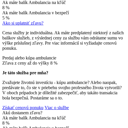
Ak máte balík Ambulancia na kľúč
8 %
Ak máte balík Ambulancia v bezpečí
5 %
Ako si uplatniť zľavu?
Cena služby je individuálna. Ak máte predplatený niektorý z našich
balíkov služieb, z výslednej ceny za službu vám odrátame sumu vo
výške príslušnej zľavy. Pre viac informácií si vyžiadajte cenovú
ponuku.
Predaj alebo kúpa ambulancie
Zľava z ceny až do výšky
8 %
Je táto služba pre mňa?
Zvažujete životnú investíciu - kúpu ambulancie? Alebo naopak,
predávate to, čo ste v priebehu svojho profesného života vytvorili?
V oboch prípadoch je dôležité zabezpečiť, aby takáto transakcia
bola bezpečná. Postaráme sa o to.
Získať cenovú ponuku
Viac o službe
Akú dostanem zľavu?
Ak máte balík Ambulancia na kľúč
8 %