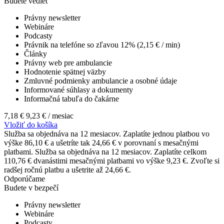
Budete vedieť
Právny newsletter
Webináre
Podcasty
Právnik na telefóne so zľavou 12% (2,15 € / min)
Články
Právny web pre ambulancie
Hodnotenie spätnej väzby
Zmluvné podmienky ambulancie a osobné údaje
Informované súhlasy a dokumenty
Informačná tabuľa do čakárne
7,18 €
9,23 €
/ mesiac
Vložiť do košíka
Služba sa objednáva na 12 mesiacov. Zaplatíte jednou platbou vo
výške 86,10 € a ušetríte tak 24,66 € v porovnaní s mesačnými
platbami.
Služba sa objednáva na 12 mesiacov. Zaplatíte celkom
110,76 € dvanástimi mesačnými platbami vo výške 9,23 €. Zvoľte si
radšej ročnú platbu a ušetrite až 24,66 €.
Odporúčame
Budete v bezpečí
Právny newsletter
Webináre
Podcasty