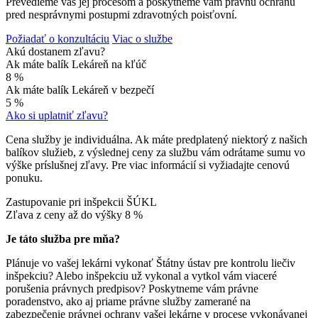
Prevedieme vás jej procesom a poskytneme vám právnu ochranu
pred nesprávnymi postupmi zdravotných poisťovní.
Požiadať o konzultáciu
Viac o službe
Akú dostanem zľavu?
Ak máte balík Lekáreň na kľúč
8 %
Ak máte balík Lekáreň v bezpečí
5 %
Ako si uplatniť zľavu?
Cena služby je individuálna. Ak máte predplatený niektorý z našich
balíkov služieb, z výslednej ceny za službu vám odrátame sumu vo
výške príslušnej zľavy. Pre viac informácií si vyžiadajte cenovú
ponuku.
Zastupovanie pri inšpekcii ŠÚKL
Zľava z ceny až do výšky
8 %
Je táto služba pre mňa?
Plánuje vo vašej lekárni vykonať Štátny ústav pre kontrolu liečiv
inšpekciu? Alebo inšpekciu už vykonal a vytkol vám viaceré
porušenia právnych predpisov? Poskytneme vám právne
poradenstvo, ako aj priame právne služby zamerané na
zabezpečenie právnej ochrany vašej lekárne v procese vykonávanej