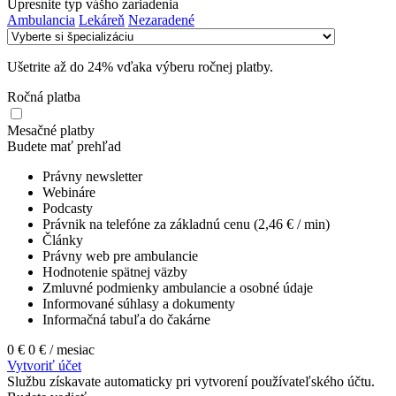
Upresnite typ vášho zariadenia
Ambulancia
Lekáreň
Nezaradené
Ušetrite až do 24% vďaka výberu ročnej platby.
Ročná platba
Mesačné platby
Budete mať prehľad
Právny newsletter
Webináre
Podcasty
Právnik na telefóne za základnú cenu (2,46 € / min)
Články
Právny web pre ambulancie
Hodnotenie spätnej väzby
Zmluvné podmienky ambulancie a osobné údaje
Informované súhlasy a dokumenty
Informačná tabuľa do čakárne
0 €
0 €
/ mesiac
Vytvoriť účet
Službu získavate automaticky pri vytvorení používateľského účtu.