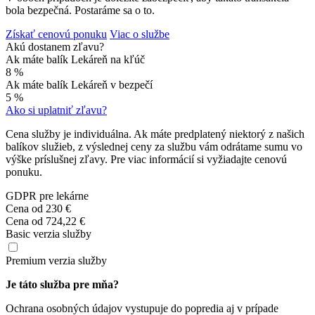
bola bezpečná. Postaráme sa o to.
Získať cenovú ponuku
Viac o službe
Akú dostanem zľavu?
Ak máte balík Lekáreň na kľúč
8 %
Ak máte balík Lekáreň v bezpečí
5 %
Ako si uplatniť zľavu?
Cena služby je individuálna. Ak máte predplatený niektorý z našich
balíkov služieb, z výslednej ceny za službu vám odrátame sumu vo
výške príslušnej zľavy. Pre viac informácií si vyžiadajte cenovú
ponuku.
GDPR pre lekárne
Cena od
230 €
Cena od
724,22 €
Basic verzia služby
Premium verzia služby
Je táto služba pre mňa?
Ochrana osobných údajov vystupuje do popredia aj v prípade