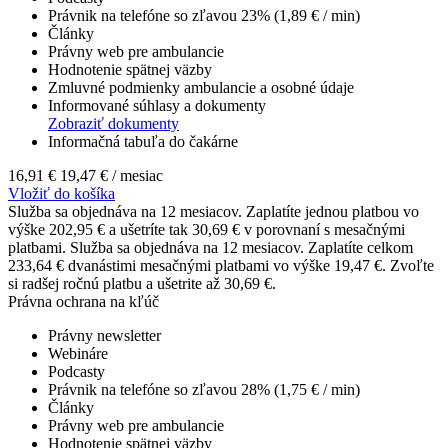
Právnik na telefóne so zľavou 23% (1,89 € / min)
Články
Právny web pre ambulancie
Hodnotenie spätnej väzby
Zmluvné podmienky ambulancie a osobné údaje
Informované súhlasy a dokumenty
Zobraziť dokumenty
Informačná tabuľa do čakárne
16,91 €
19,47 €
/ mesiac
Vložiť do košíka
Služba sa objednáva na 12 mesiacov. Zaplatíte jednou platbou vo
výške 202,95 € a ušetríte tak 30,69 € v porovnaní s mesačnými
platbami.
Služba sa objednáva na 12 mesiacov. Zaplatíte celkom
233,64 € dvanástimi mesačnými platbami vo výške 19,47 €. Zvoľte
si radšej ročnú platbu a ušetrite až 30,69 €.
Právna ochrana na kľúč
Právny newsletter
Webináre
Podcasty
Právnik na telefóne so zľavou 28% (1,75 € / min)
Články
Právny web pre ambulancie
Hodnotenie spätnej väzby