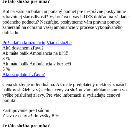
Je táto služba pre mňa?
Bol na vašu ambulanciu podaný podnet pre nesprávne poskytnutie
zdravotnej starostlivosti? Vykonáva u vás ÚDZS dohľad na základe
podaného podnetu? Nezúfajte, poskytneme vám právnu pomoc
zameranú na ochranu vašej ambulancie v procese vykonávaného
dohľadu.
Požiadať o konzultáciu
Viac o službe
Akú dostanem zľavu?
Ak máte balík Ambulancia na kľúč
8 %
Ak máte balík Ambulancia v bezpečí
5 %
Ako si uplatniť zľavu?
Cena služby je individuálna. Ak máte predplatený niektorý z našich
balíkov služieb, z výslednej ceny za službu vám odrátame sumu vo
výške príslušnej zľavy. Pre viac informácií si vyžiadajte cenovú
ponuku.
Zastupovanie pred súdmi
Zľava z ceny až do výšky
8 %
Je táto služba pre mňa?