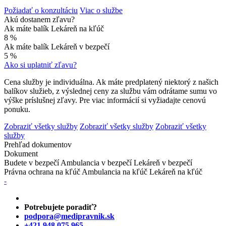
Požiadať o konzultáciu
Viac o službe
Akú dostanem zľavu?
Ak máte balík Lekáreň na kľúč
8 %
Ak máte balík Lekáreň v bezpečí
5 %
Ako si uplatniť zľavu?
Cena služby je individuálna. Ak máte predplatený niektorý z našich
balíkov služieb, z výslednej ceny za službu vám odrátame sumu vo
výške príslušnej zľavy. Pre viac informácií si vyžiadajte cenovú
ponuku.
Zobraziť všetky služby
Zobraziť všetky služby
Zobraziť všetky
služby
Prehľad dokumentov
Dokument
Budete v bezpečí
Ambulancia v bezpečí
Lekáreň v bezpečí
Právna ochrana na kľúč
Ambulancia na kľúč
Lekáreň na kľúč
-
Potrebujete poradiť?
podpora@medipravnik.sk
+421 948 075 965