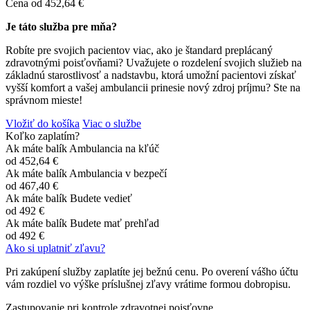
Cena od
452,64 €
Je táto služba pre mňa?
Robíte pre svojich pacientov viac, ako je štandard preplácaný
zdravotnými poisťovňami? Uvažujete o rozdelení svojich služieb na
základnú starostlivosť a nadstavbu, ktorá umožní pacientovi získať
vyšší komfort a vašej ambulancii prinesie nový zdroj príjmu? Ste na
správnom mieste!
Vložiť do košíka
Viac o službe
Koľko zaplatím?
Ak máte balík Ambulancia na kľúč
od
452,64 €
Ak máte balík Ambulancia v bezpečí
od
467,40 €
Ak máte balík Budete vedieť
od
492 €
Ak máte balík Budete mať prehľad
od
492 €
Ako si uplatniť zľavu?
Pri zakúpení služby zaplatíte jej bežnú cenu. Po overení vášho účtu
vám rozdiel vo výške príslušnej zľavy vrátime formou dobropisu.
Zastupovanie pri kontrole zdravotnej poisťovne