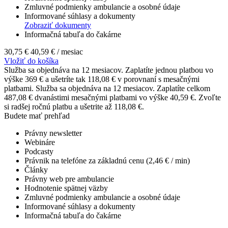
Zmluvné podmienky ambulancie a osobné údaje
Informované súhlasy a dokumenty
Zobraziť dokumenty
Informačná tabuľa do čakárne
30,75 €
40,59 €
/ mesiac
Vložiť do košíka
Služba sa objednáva na 12 mesiacov. Zaplatíte jednou platbou vo
výške 369 € a ušetríte tak 118,08 € v porovnaní s mesačnými
platbami.
Služba sa objednáva na 12 mesiacov. Zaplatíte celkom
487,08 € dvanástimi mesačnými platbami vo výške 40,59 €. Zvoľte
si radšej ročnú platbu a ušetrite až 118,08 €.
Budete mať prehľad
Právny newsletter
Webináre
Podcasty
Právnik na telefóne za základnú cenu (2,46 € / min)
Články
Právny web pre ambulancie
Hodnotenie spätnej väzby
Zmluvné podmienky ambulancie a osobné údaje
Informované súhlasy a dokumenty
Informačná tabuľa do čakárne