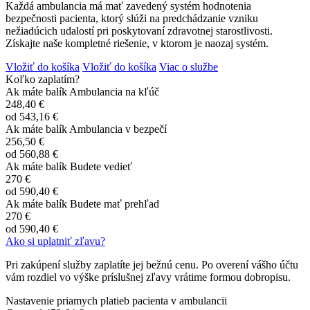
Každá ambulancia má mať zavedený systém hodnotenia
bezpečnosti pacienta, ktorý slúži na predchádzanie vzniku
nežiadúcich udalostí pri poskytovaní zdravotnej starostlivosti.
Získajte naše kompletné riešenie, v ktorom je naozaj systém.
Vložiť do košíka
Vložiť do košíka
Viac o službe
Koľko zaplatím?
Ak máte balík Ambulancia na kľúč
248,40 €
od
543,16 €
Ak máte balík Ambulancia v bezpečí
256,50 €
od
560,88 €
Ak máte balík Budete vedieť
270 €
od
590,40 €
Ak máte balík Budete mať prehľad
270 €
od
590,40 €
Ako si uplatniť zľavu?
Pri zakúpení služby zaplatíte jej bežnú cenu. Po overení vášho účtu
vám rozdiel vo výške príslušnej zľavy vrátime formou dobropisu.
Nastavenie priamych platieb pacienta v ambulancii