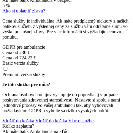
Ak máte balík Ambulancia v bezpečí
5 %
Ako si uplatniť zľavu?
Cena služby je individuálna. Ak máte predplatený niektorý z našich
balíkov služieb, z výslednej ceny za službu vám odrátame sumu vo
výške príslušnej zľavy. Pre viac informácií si vyžiadajte cenovú
ponuku.
GDPR pre ambulancie
Cena od
230 €
Cena od
724,22 €
Basic verzia služby
Premium verzia služby
Je táto služba pre mňa?
Ochrana osobných údajov vystupuje do popredia aj v prípade
poskytovania zdravotnej starostlivosti. Nastavte si spolu s nami
jednotlivé procesy vo vašej ambulancii tak, aby vyhovovali
požiadavkám GDPR a vyhnite sa riziku vysokých pokút.
Vložiť do košíka
Vložiť do košíka
Viac o službe
Koľko zaplatím?
Ak máte balík Ambulancia na kľúč