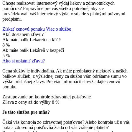
Chcete realizovať internetový výdaj liekov a zdravotníckych
pomôcok? Pripravíme pre vás všetko potrebné, aby ste
prevádzkovali váš internetový výdaj v súlade s platnými právnymi
predpismi.
Získať cenovú ponuku
Viac o službe
Akú dostanem zľavu?
Ak máte balík Lekáreň na kľúč
8 %
Ak máte balík Lekáreň v bezpečí
5 %
Ako si uplatniť zľavu?
Cena služby je individuálna. Ak máte predplatený niektorý z našich
balíkov služieb, z výslednej ceny za službu vám odrátame sumu vo
výške príslušnej zľavy. Pre viac informácií si vyžiadajte cenovú
ponuku.
Zastupovanie pri kontrole zdravotnej poisťovne
Zľava z ceny až do výšky
8 %
Je táto služba pre mňa?
Čaká vás kontrola zo zdravotnej poisťovne? Alebo kontrola už u vás
bola a zdravotná poisťovňa žiada od vás vrátenie platieb?