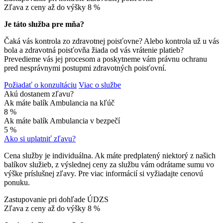
Zľava z ceny až do výšky
8 %
Je táto služba pre mňa?
Čaká vás kontrola zo zdravotnej poisťovne? Alebo kontrola už u vás
bola a zdravotná poisťovňa žiada od vás vrátenie platieb?
Prevedieme vás jej procesom a poskytneme vám právnu ochranu
pred nesprávnymi postupmi zdravotných poisťovní.
Požiadať o konzultáciu
Viac o službe
Akú dostanem zľavu?
Ak máte balík Ambulancia na kľúč
8 %
Ak máte balík Ambulancia v bezpečí
5 %
Ako si uplatniť zľavu?
Cena služby je individuálna. Ak máte predplatený niektorý z našich
balíkov služieb, z výslednej ceny za službu vám odrátame sumu vo
výške príslušnej zľavy. Pre viac informácií si vyžiadajte cenovú
ponuku.
Zastupovanie pri dohľade ÚDZS
Zľava z ceny až do výšky
8 %