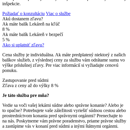
inšpekcie.
Požiadať o konzultáciu
Viac o službe
Akú dostanem zľavu?
Ak máte balík Lekáreň na kľúč
8 %
Ak máte balík Lekáreň v bezpečí
5 %
Ako si uplatniť zľavu?
Cena služby je individuálna. Ak máte predplatený niektorý z našich
balíkov služieb, z výslednej ceny za službu vám odrátame sumu vo
výške príslušnej zľavy. Pre viac informácií si vyžiadajte cenovú
ponuku.
Zastupovanie pred súdmi
Zľava z ceny až do výšky
8 %
Je táto služba pre mňa?
Vedie sa voči vašej lekárni súdne alebo správne konanie? Alebo je
to opačne? Potrebujete vaše záležitosti vyriešiť súdnou cestou alebo
prostredníctvom konania pred správnymi orgánmi? Prenechajte to
na nás. Poskytneme vám právne poradenstvo, priame právne služby
a zastúpime vás v konaní pred súdmi a inými štátnymi orgánmi.