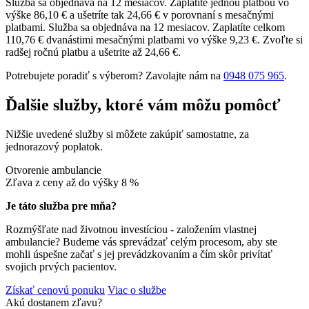
Služba sa objednáva na 12 mesiacov. Zaplatíte jednou platbou vo
výške 86,10 € a ušetríte tak 24,66 € v porovnaní s mesačnými
platbami.
Služba sa objednáva na 12 mesiacov. Zaplatíte celkom
110,76 € dvanástimi mesačnými platbami vo výške 9,23 €. Zvoľte si
radšej ročnú platbu a ušetrite až 24,66 €.
Potrebujete poradiť s výberom? Zavolajte nám na
0948 075 965
.
Ďalšie služby, ktoré vám môžu pomôcť
Nižšie uvedené služby si môžete zakúpiť samostatne, za
jednorazový poplatok.
Otvorenie ambulancie
Zľava z ceny až do výšky
8 %
Je táto služba pre mňa?
Rozmýšľate nad životnou investíciou - založením vlastnej
ambulancie? Budeme vás sprevádzať celým procesom, aby ste
mohli úspešne začať s jej prevádzkovaním a čím skôr privítať
svojich prvých pacientov.
Získať cenovú ponuku
Viac o službe
Akú dostanem zľavu?