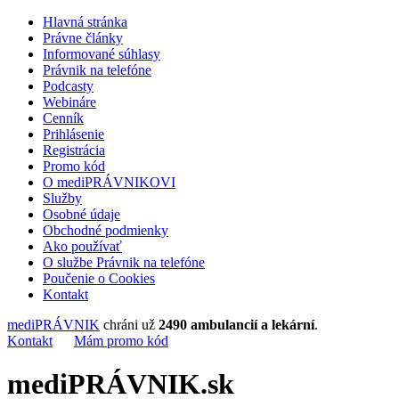
Hlavná stránka
Právne články
Informované súhlasy
Právnik na telefóne
Podcasty
Webináre
Cenník
Prihlásenie
Registrácia
Promo kód
O mediPRÁVNIKOVI
Služby
Osobné údaje
Obchodné podmienky
Ako používať
O službe Právnik na telefóne
Poučenie o Cookies
Kontakt
mediPRÁVNIK
chráni už
2490 ambulancií a lekární
.
Kontakt
Mám promo kód
mediPRÁVNIK.sk