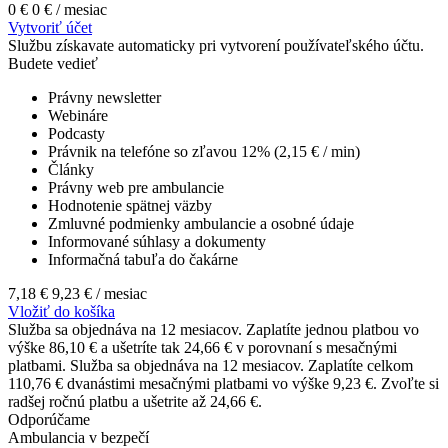
0 €
0 €
/ mesiac
Vytvoriť účet
Službu získavate automaticky pri vytvorení používateľského účtu.
Budete vedieť
Právny newsletter
Webináre
Podcasty
Právnik na telefóne so zľavou 12% (2,15 € / min)
Články
Právny web pre ambulancie
Hodnotenie spätnej väzby
Zmluvné podmienky ambulancie a osobné údaje
Informované súhlasy a dokumenty
Informačná tabuľa do čakárne
7,18 €
9,23 €
/ mesiac
Vložiť do košíka
Služba sa objednáva na 12 mesiacov. Zaplatíte jednou platbou vo
výške 86,10 € a ušetríte tak 24,66 € v porovnaní s mesačnými
platbami.
Služba sa objednáva na 12 mesiacov. Zaplatíte celkom
110,76 € dvanástimi mesačnými platbami vo výške 9,23 €. Zvoľte si
radšej ročnú platbu a ušetrite až 24,66 €.
Odporúčame
Ambulancia v bezpečí