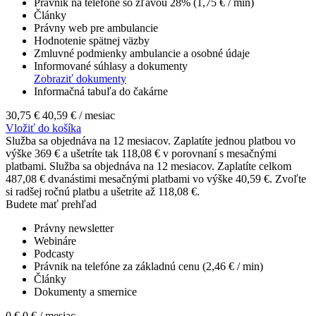
Právnik na telefóne so zľavou 28% (1,75 € / min)
Články
Právny web pre ambulancie
Hodnotenie spätnej väzby
Zmluvné podmienky ambulancie a osobné údaje
Informované súhlasy a dokumenty
Zobraziť dokumenty
Informačná tabuľa do čakárne
30,75 €
40,59 €
/ mesiac
Vložiť do košíka
Služba sa objednáva na 12 mesiacov. Zaplatíte jednou platbou vo
výške 369 € a ušetríte tak 118,08 € v porovnaní s mesačnými
platbami.
Služba sa objednáva na 12 mesiacov. Zaplatíte celkom
487,08 € dvanástimi mesačnými platbami vo výške 40,59 €. Zvoľte
si radšej ročnú platbu a ušetrite až 118,08 €.
Budete mať prehľad
Právny newsletter
Webináre
Podcasty
Právnik na telefóne za základnú cenu (2,46 € / min)
Články
Dokumenty a smernice
0 €
0 €
/ mesiac