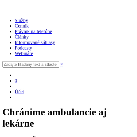
Služby
Cenník
Právnik na telefóne
Články
Informované súhlasy
Podcasty
Webináre
×
0
Účet
Chránime ambulancie aj
lekárne