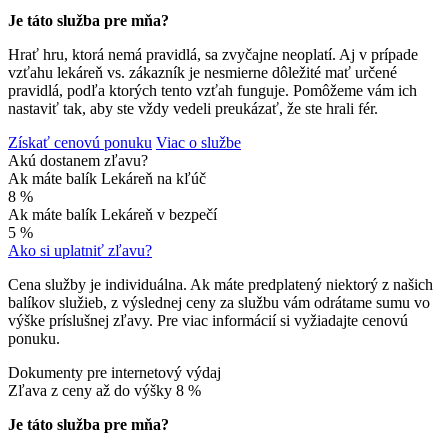
Je táto služba pre mňa?
Hrať hru, ktorá nemá pravidlá, sa zvyčajne neoplatí. Aj v prípade
vzťahu lekáreň vs. zákazník je nesmierne dôležité mať určené
pravidlá, podľa ktorých tento vzťah funguje. Pomôžeme vám ich
nastaviť tak, aby ste vždy vedeli preukázať, že ste hrali fér.
Získať cenovú ponuku
Viac o službe
Akú dostanem zľavu?
Ak máte balík Lekáreň na kľúč
8 %
Ak máte balík Lekáreň v bezpečí
5 %
Ako si uplatniť zľavu?
Cena služby je individuálna. Ak máte predplatený niektorý z našich
balíkov služieb, z výslednej ceny za službu vám odrátame sumu vo
výške príslušnej zľavy. Pre viac informácií si vyžiadajte cenovú
ponuku.
Dokumenty pre internetový výdaj
Zľava z ceny až do výšky
8 %
Je táto služba pre mňa?