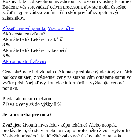
Rozmýšľate nad životnou investíciou - založením vlastnej lekárne?
Budeme vás sprevádzať celým procesom, aby ste mohli úspešne
začať s jej prevádzkovaním a čím skôr privítať svojich prvých
zákazníkov.
Získať cenovú ponuku
Viac o službe
Akú dostanem zľavu?
Ak máte balík Lekáreň na kľúč
8 %
Ak máte balík Lekáreň v bezpečí
5 %
Ako si uplatniť zľavu?
Cena služby je individuálna. Ak máte predplatený niektorý z našich
balíkov služieb, z výslednej ceny za službu vám odrátame sumu vo
výške príslušnej zľavy. Pre viac informácií si vyžiadajte cenovú
ponuku.
Predaj alebo kúpa lekárne
Zľava z ceny až do výšky
8 %
Je táto služba pre mňa?
Zvažujete životnú investíciu - kúpu lekárne? Alebo naopak,
predávate to, čo ste v priebehu svojho profesného života vytvorili?
V oboch prípadoch je dôležité zabezpečiť, aby takáto transakcia