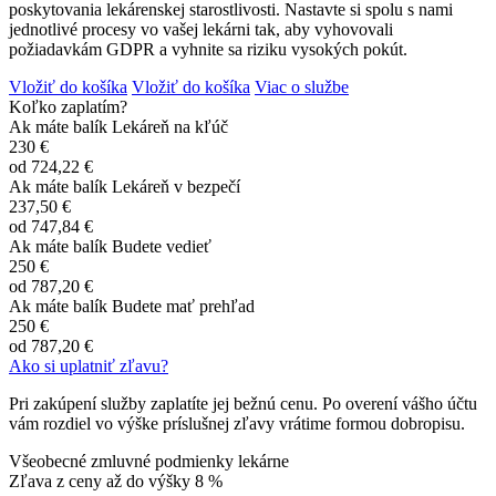
poskytovania lekárenskej starostlivosti. Nastavte si spolu s nami
jednotlivé procesy vo vašej lekárni tak, aby vyhovovali
požiadavkám GDPR a vyhnite sa riziku vysokých pokút.
Vložiť do košíka
Vložiť do košíka
Viac o službe
Koľko zaplatím?
Ak máte balík Lekáreň na kľúč
230 €
od
724,22 €
Ak máte balík Lekáreň v bezpečí
237,50 €
od
747,84 €
Ak máte balík Budete vedieť
250 €
od
787,20 €
Ak máte balík Budete mať prehľad
250 €
od
787,20 €
Ako si uplatniť zľavu?
Pri zakúpení služby zaplatíte jej bežnú cenu. Po overení vášho účtu
vám rozdiel vo výške príslušnej zľavy vrátime formou dobropisu.
Všeobecné zmluvné podmienky lekárne
Zľava z ceny až do výšky
8 %