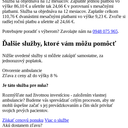
Služba sa objednáva na 12 mesiacov. Zaplatíte jednou platbou vo
výške 86,10 € a ušetríte tak 24,66 € v porovnaní s mesačnými
platbami.
Služba sa objednáva na 12 mesiacov. Zaplatíte celkom
110,76 € dvanástimi mesačnými platbami vo výške 9,23 €. Zvoľte si
radšej ročnú platbu a ušetrite až 24,66 €.
Potrebujete poradiť s výberom? Zavolajte nám na
0948 075 965
.
Ďalšie služby, ktoré vám môžu pomôcť
Nižšie uvedené služby si môžete zakúpiť samostatne, za
jednorazový poplatok.
Otvorenie ambulancie
Zľava z ceny až do výšky
8 %
Je táto služba pre mňa?
Rozmýšľate nad životnou investíciou - založením vlastnej
ambulancie? Budeme vás sprevádzať celým procesom, aby ste
mohli úspešne začať s jej prevádzkovaním a čím skôr privítať
svojich prvých pacientov.
Získať cenovú ponuku
Viac o službe
Akú dostanem zľavu?