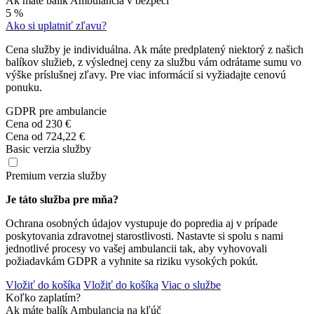
Ak máte balík Ambulancia v bezpečí
5 %
Ako si uplatniť zľavu?
Cena služby je individuálna. Ak máte predplatený niektorý z našich
balíkov služieb, z výslednej ceny za službu vám odrátame sumu vo
výške príslušnej zľavy. Pre viac informácií si vyžiadajte cenovú
ponuku.
GDPR pre ambulancie
Cena od
230 €
Cena od
724,22 €
Basic verzia služby
Premium verzia služby
Je táto služba pre mňa?
Ochrana osobných údajov vystupuje do popredia aj v prípade
poskytovania zdravotnej starostlivosti. Nastavte si spolu s nami
jednotlivé procesy vo vašej ambulancii tak, aby vyhovovali
požiadavkám GDPR a vyhnite sa riziku vysokých pokút.
Vložiť do košíka
Vložiť do košíka
Viac o službe
Koľko zaplatím?
Ak máte balík Ambulancia na kľúč