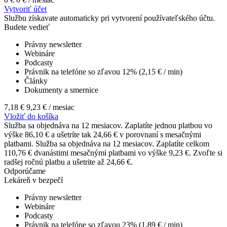
Vytvoriť účet
Službu získavate automaticky pri vytvorení používateľského účtu.
Budete vedieť
Právny newsletter
Webináre
Podcasty
Právnik na telefóne so zľavou 12% (2,15 € / min)
Články
Dokumenty a smernice
7,18 €
9,23 €
/ mesiac
Vložiť do košíka
Služba sa objednáva na 12 mesiacov. Zaplatíte jednou platbou vo
výške 86,10 € a ušetríte tak 24,66 € v porovnaní s mesačnými
platbami.
Služba sa objednáva na 12 mesiacov. Zaplatíte celkom
110,76 € dvanástimi mesačnými platbami vo výške 9,23 €. Zvoľte si
radšej ročnú platbu a ušetrite až 24,66 €.
Odporúčame
Lekáreň v bezpečí
Právny newsletter
Webináre
Podcasty
Právnik na telefóne so zľavou 23% (1,89 € / min)