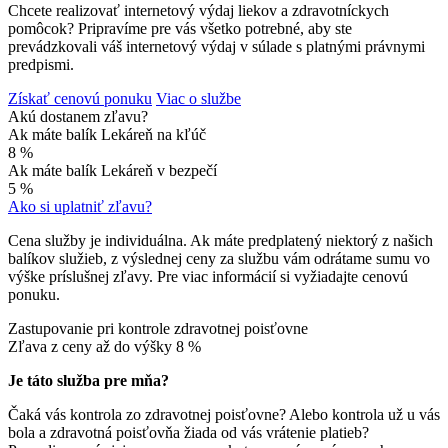
Chcete realizovať internetový výdaj liekov a zdravotníckych
pomôcok? Pripravíme pre vás všetko potrebné, aby ste
prevádzkovali váš internetový výdaj v súlade s platnými právnymi
predpismi.
Získať cenovú ponuku
Viac o službe
Akú dostanem zľavu?
Ak máte balík Lekáreň na kľúč
8 %
Ak máte balík Lekáreň v bezpečí
5 %
Ako si uplatniť zľavu?
Cena služby je individuálna. Ak máte predplatený niektorý z našich
balíkov služieb, z výslednej ceny za službu vám odrátame sumu vo
výške príslušnej zľavy. Pre viac informácií si vyžiadajte cenovú
ponuku.
Zastupovanie pri kontrole zdravotnej poisťovne
Zľava z ceny až do výšky
8 %
Je táto služba pre mňa?
Čaká vás kontrola zo zdravotnej poisťovne? Alebo kontrola už u vás
bola a zdravotná poisťovňa žiada od vás vrátenie platieb?