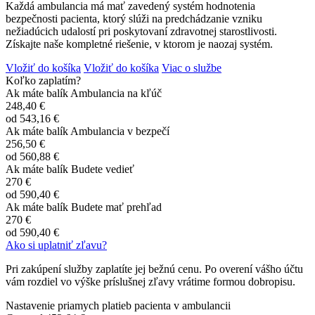
Každá ambulancia má mať zavedený systém hodnotenia
bezpečnosti pacienta, ktorý slúži na predchádzanie vzniku
nežiadúcich udalostí pri poskytovaní zdravotnej starostlivosti.
Získajte naše kompletné riešenie, v ktorom je naozaj systém.
Vložiť do košíka
Vložiť do košíka
Viac o službe
Koľko zaplatím?
Ak máte balík Ambulancia na kľúč
248,40 €
od
543,16 €
Ak máte balík Ambulancia v bezpečí
256,50 €
od
560,88 €
Ak máte balík Budete vedieť
270 €
od
590,40 €
Ak máte balík Budete mať prehľad
270 €
od
590,40 €
Ako si uplatniť zľavu?
Pri zakúpení služby zaplatíte jej bežnú cenu. Po overení vášho účtu
vám rozdiel vo výške príslušnej zľavy vrátime formou dobropisu.
Nastavenie priamych platieb pacienta v ambulancii