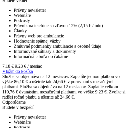
Budete vedieť
Právny newsletter
Webináre
Podcasty
Právnik na telefóne so zľavou 12% (2,15 € / min)
Články
Právny web pre ambulancie
Hodnotenie spätnej väzby
Zmluvné podmienky ambulancie a osobné údaje
Informované súhlasy a dokumenty
Informačná tabuľa do čakárne
7,18 €
9,23 €
/ mesiac
Vložiť do košíka
Služba sa objednáva na 12 mesiacov. Zaplatíte jednou platbou vo
výške 86,10 € a ušetríte tak 24,66 € v porovnaní s mesačnými
platbami.
Služba sa objednáva na 12 mesiacov. Zaplatíte celkom
110,76 € dvanástimi mesačnými platbami vo výške 9,23 €. Zvoľte si
radšej ročnú platbu a ušetrite až 24,66 €.
Odporúčame
Budete v bezpečí
Právny newsletter
Webináre
Podcasty