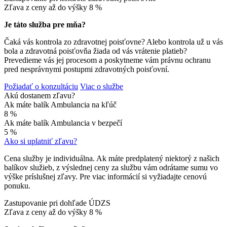
Zľava z ceny až do výšky
8 %
Je táto služba pre mňa?
Čaká vás kontrola zo zdravotnej poisťovne? Alebo kontrola už u vás
bola a zdravotná poisťovňa žiada od vás vrátenie platieb?
Prevedieme vás jej procesom a poskytneme vám právnu ochranu
pred nesprávnymi postupmi zdravotných poisťovní.
Požiadať o konzultáciu
Viac o službe
Akú dostanem zľavu?
Ak máte balík Ambulancia na kľúč
8 %
Ak máte balík Ambulancia v bezpečí
5 %
Ako si uplatniť zľavu?
Cena služby je individuálna. Ak máte predplatený niektorý z našich
balíkov služieb, z výslednej ceny za službu vám odrátame sumu vo
výške príslušnej zľavy. Pre viac informácií si vyžiadajte cenovú
ponuku.
Zastupovanie pri dohľade ÚDZS
Zľava z ceny až do výšky
8 %