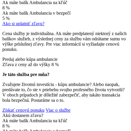
Ak máte balík Ambulancia na kľúč
8 %
Ak máte balík Ambulancia v bezpečí
5 %
Ako si uplatniť zľavu?
Cena služby je individuálna. Ak máte predplatený niektorý z našich
balíkov služieb, z výslednej ceny za službu vám odrátame sumu vo
výške príslušnej zľavy. Pre viac informácií si vyžiadajte cenovú
ponuku.
Predaj alebo kúpa ambulancie
Zľava z ceny až do výšky
8 %
Je táto služba pre mňa?
Zvažujete životnú investíciu - kúpu ambulancie? Alebo naopak,
predávate to, čo ste v priebehu svojho profesného života vytvorili?
V oboch prípadoch je dôležité zabezpečiť, aby takáto transakcia
bola bezpečná. Postaráme sa o to.
Získať cenovú ponuku
Viac o službe
Akú dostanem zľavu?
Ak máte balík Ambulancia na kľúč
8 %