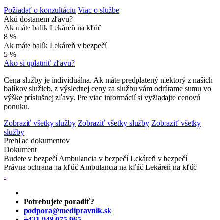
Požiadať o konzultáciu
Viac o službe
Akú dostanem zľavu?
Ak máte balík Lekáreň na kľúč
8 %
Ak máte balík Lekáreň v bezpečí
5 %
Ako si uplatniť zľavu?
Cena služby je individuálna. Ak máte predplatený niektorý z našich
balíkov služieb, z výslednej ceny za službu vám odrátame sumu vo
výške príslušnej zľavy. Pre viac informácií si vyžiadajte cenovú
ponuku.
Zobraziť všetky služby
Zobraziť všetky služby
Zobraziť všetky
služby
Prehľad dokumentov
Dokument
Budete v bezpečí
Ambulancia v bezpečí
Lekáreň v bezpečí
Právna ochrana na kľúč
Ambulancia na kľúč
Lekáreň na kľúč
-
Potrebujete poradiť?
podpora@medipravnik.sk
+421 948 075 965