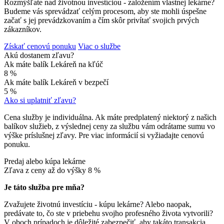
Rozmýšľate nad životnou investíciou - založením vlastnej lekárne?
Budeme vás sprevádzať celým procesom, aby ste mohli úspešne
začať s jej prevádzkovaním a čím skôr privítať svojich prvých
zákazníkov.
Získať cenovú ponuku
Viac o službe
Akú dostanem zľavu?
Ak máte balík Lekáreň na kľúč
8 %
Ak máte balík Lekáreň v bezpečí
5 %
Ako si uplatniť zľavu?
Cena služby je individuálna. Ak máte predplatený niektorý z našich
balíkov služieb, z výslednej ceny za službu vám odrátame sumu vo
výške príslušnej zľavy. Pre viac informácií si vyžiadajte cenovú
ponuku.
Predaj alebo kúpa lekárne
Zľava z ceny až do výšky
8 %
Je táto služba pre mňa?
Zvažujete životnú investíciu - kúpu lekárne? Alebo naopak,
predávate to, čo ste v priebehu svojho profesného života vytvorili?
V oboch prípadoch je dôležité zabezpečiť, aby takáto transakcia