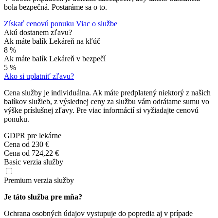
bola bezpečná. Postaráme sa o to.
Získať cenovú ponuku
Viac o službe
Akú dostanem zľavu?
Ak máte balík Lekáreň na kľúč
8 %
Ak máte balík Lekáreň v bezpečí
5 %
Ako si uplatniť zľavu?
Cena služby je individuálna. Ak máte predplatený niektorý z našich
balíkov služieb, z výslednej ceny za službu vám odrátame sumu vo
výške príslušnej zľavy. Pre viac informácií si vyžiadajte cenovú
ponuku.
GDPR pre lekárne
Cena od
230 €
Cena od
724,22 €
Basic verzia služby
Premium verzia služby
Je táto služba pre mňa?
Ochrana osobných údajov vystupuje do popredia aj v prípade