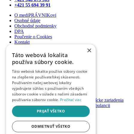
+421 55 694 39 91
O mediPRÁVNIKovi
Osobné údaje
Obchodné podmienky
DPA
Poučenie o Cookies
Kontakt
×
Newsletter
Táto webová lokalita
Články
používa súbory cookie.
Podcasty
Webináre
Táto webová lokalita používa súbory cookie
Informované súhlasy
na zlepšenie používateľskej skúsenosti.
Právny web pre ambulancie
Používaním našej webovej lokality
Právnik na telefóne
vyjadrujete súhlas s používaním všetkých
súborov cookie v súlade s našimi zásadami
GDPR ambulancie / lekárne
používania súborov cookie.
Prečítať viac
Systémy bezpečnosti pacienta pre zdravotnícke zariadenia
Nastavenie priamych platieb pacienta v ambulancii
Založenie / prevody ambulancií a lekární
PRIJAŤ VŠETKO
Registrácia
Prihlásenie
ODMIETNUŤ VŠETKO
Návody & manuály