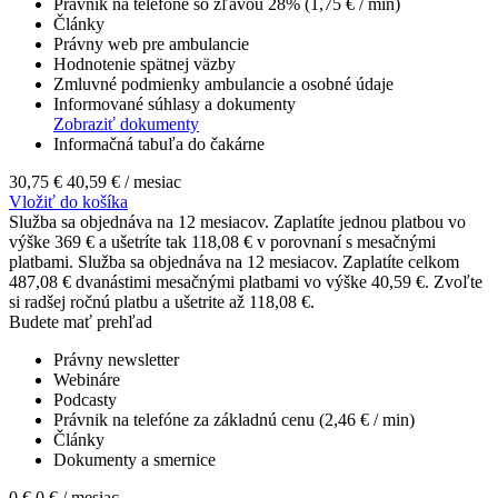
Právnik na telefóne so zľavou 28% (1,75 € / min)
Články
Právny web pre ambulancie
Hodnotenie spätnej väzby
Zmluvné podmienky ambulancie a osobné údaje
Informované súhlasy a dokumenty
Zobraziť dokumenty
Informačná tabuľa do čakárne
30,75 €
40,59 €
/ mesiac
Vložiť do košíka
Služba sa objednáva na 12 mesiacov. Zaplatíte jednou platbou vo
výške 369 € a ušetríte tak 118,08 € v porovnaní s mesačnými
platbami.
Služba sa objednáva na 12 mesiacov. Zaplatíte celkom
487,08 € dvanástimi mesačnými platbami vo výške 40,59 €. Zvoľte
si radšej ročnú platbu a ušetrite až 118,08 €.
Budete mať prehľad
Právny newsletter
Webináre
Podcasty
Právnik na telefóne za základnú cenu (2,46 € / min)
Články
Dokumenty a smernice
0 €
0 €
/ mesiac