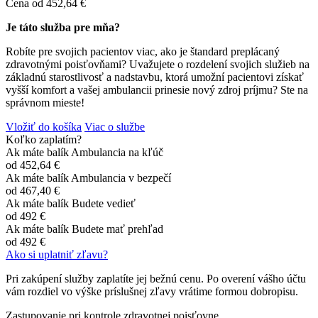
Cena od
452,64 €
Je táto služba pre mňa?
Robíte pre svojich pacientov viac, ako je štandard preplácaný
zdravotnými poisťovňami? Uvažujete o rozdelení svojich služieb na
základnú starostlivosť a nadstavbu, ktorá umožní pacientovi získať
vyšší komfort a vašej ambulancii prinesie nový zdroj príjmu? Ste na
správnom mieste!
Vložiť do košíka
Viac o službe
Koľko zaplatím?
Ak máte balík Ambulancia na kľúč
od
452,64 €
Ak máte balík Ambulancia v bezpečí
od
467,40 €
Ak máte balík Budete vedieť
od
492 €
Ak máte balík Budete mať prehľad
od
492 €
Ako si uplatniť zľavu?
Pri zakúpení služby zaplatíte jej bežnú cenu. Po overení vášho účtu
vám rozdiel vo výške príslušnej zľavy vrátime formou dobropisu.
Zastupovanie pri kontrole zdravotnej poisťovne