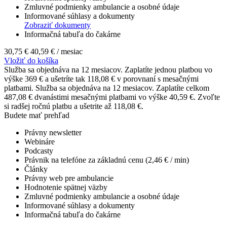
Zmluvné podmienky ambulancie a osobné údaje
Informované súhlasy a dokumenty
Zobraziť dokumenty
Informačná tabuľa do čakárne
30,75 €
40,59 €
/ mesiac
Vložiť do košíka
Služba sa objednáva na 12 mesiacov. Zaplatíte jednou platbou vo
výške 369 € a ušetríte tak 118,08 € v porovnaní s mesačnými
platbami.
Služba sa objednáva na 12 mesiacov. Zaplatíte celkom
487,08 € dvanástimi mesačnými platbami vo výške 40,59 €. Zvoľte
si radšej ročnú platbu a ušetrite až 118,08 €.
Budete mať prehľad
Právny newsletter
Webináre
Podcasty
Právnik na telefóne za základnú cenu (2,46 € / min)
Články
Právny web pre ambulancie
Hodnotenie spätnej väzby
Zmluvné podmienky ambulancie a osobné údaje
Informované súhlasy a dokumenty
Informačná tabuľa do čakárne