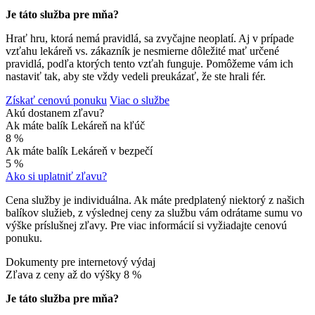
Je táto služba pre mňa?
Hrať hru, ktorá nemá pravidlá, sa zvyčajne neoplatí. Aj v prípade
vzťahu lekáreň vs. zákazník je nesmierne dôležité mať určené
pravidlá, podľa ktorých tento vzťah funguje. Pomôžeme vám ich
nastaviť tak, aby ste vždy vedeli preukázať, že ste hrali fér.
Získať cenovú ponuku
Viac o službe
Akú dostanem zľavu?
Ak máte balík Lekáreň na kľúč
8 %
Ak máte balík Lekáreň v bezpečí
5 %
Ako si uplatniť zľavu?
Cena služby je individuálna. Ak máte predplatený niektorý z našich
balíkov služieb, z výslednej ceny za službu vám odrátame sumu vo
výške príslušnej zľavy. Pre viac informácií si vyžiadajte cenovú
ponuku.
Dokumenty pre internetový výdaj
Zľava z ceny až do výšky
8 %
Je táto služba pre mňa?