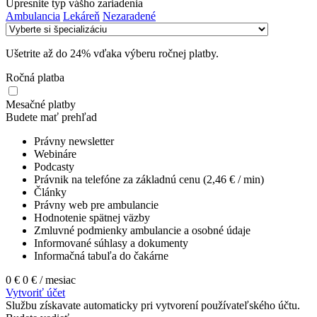
Upresnite typ vášho zariadenia
Ambulancia
Lekáreň
Nezaradené
Ušetrite až do 24% vďaka výberu ročnej platby.
Ročná platba
Mesačné platby
Budete mať prehľad
Právny newsletter
Webináre
Podcasty
Právnik na telefóne za základnú cenu (2,46 € / min)
Články
Právny web pre ambulancie
Hodnotenie spätnej väzby
Zmluvné podmienky ambulancie a osobné údaje
Informované súhlasy a dokumenty
Informačná tabuľa do čakárne
0 €
0 €
/ mesiac
Vytvoriť účet
Službu získavate automaticky pri vytvorení používateľského účtu.