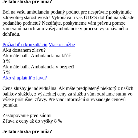
Je táto služba pre mňa?
Bol na vašu ambulanciu podaný podnet pre nesprávne poskytnutie
zdravotnej starostlivosti? Vykonáva u vás ÚDZS dohľad na základe
podaného podnetu? Nezúfajte, poskytneme vám právnu pomoc
zameranú na ochranu vašej ambulancie v procese vykonávaného
dohľadu.
Požiadať o konzultáciu
Viac o službe
Akú dostanem zľavu?
Ak máte balík Ambulancia na kľúč
8 %
Ak máte balík Ambulancia v bezpečí
5 %
Ako si uplatniť zľavu?
Cena služby je individuálna. Ak máte predplatený niektorý z našich
balíkov služieb, z výslednej ceny za službu vám odrátame sumu vo
výške príslušnej zľavy. Pre viac informácií si vyžiadajte cenovú
ponuku.
Zastupovanie pred súdmi
Zľava z ceny až do výšky
8 %
Je táto služba pre mňa?