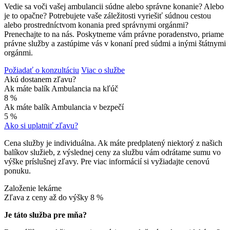
Vedie sa voči vašej ambulancii súdne alebo správne konanie? Alebo
je to opačne? Potrebujete vaše záležitosti vyriešiť súdnou cestou
alebo prostredníctvom konania pred správnymi orgánmi?
Prenechajte to na nás. Poskytneme vám právne poradenstvo, priame
právne služby a zastúpime vás v konaní pred súdmi a inými štátnymi
orgánmi.
Požiadať o konzultáciu
Viac o službe
Akú dostanem zľavu?
Ak máte balík Ambulancia na kľúč
8 %
Ak máte balík Ambulancia v bezpečí
5 %
Ako si uplatniť zľavu?
Cena služby je individuálna. Ak máte predplatený niektorý z našich
balíkov služieb, z výslednej ceny za službu vám odrátame sumu vo
výške príslušnej zľavy. Pre viac informácií si vyžiadajte cenovú
ponuku.
Založenie lekárne
Zľava z ceny až do výšky
8 %
Je táto služba pre mňa?