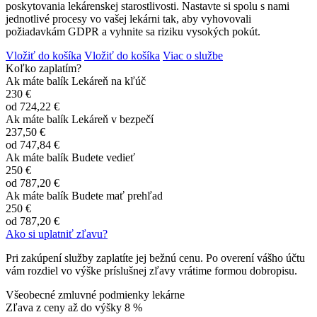
poskytovania lekárenskej starostlivosti. Nastavte si spolu s nami
jednotlivé procesy vo vašej lekárni tak, aby vyhovovali
požiadavkám GDPR a vyhnite sa riziku vysokých pokút.
Vložiť do košíka
Vložiť do košíka
Viac o službe
Koľko zaplatím?
Ak máte balík Lekáreň na kľúč
230 €
od
724,22 €
Ak máte balík Lekáreň v bezpečí
237,50 €
od
747,84 €
Ak máte balík Budete vedieť
250 €
od
787,20 €
Ak máte balík Budete mať prehľad
250 €
od
787,20 €
Ako si uplatniť zľavu?
Pri zakúpení služby zaplatíte jej bežnú cenu. Po overení vášho účtu
vám rozdiel vo výške príslušnej zľavy vrátime formou dobropisu.
Všeobecné zmluvné podmienky lekárne
Zľava z ceny až do výšky
8 %