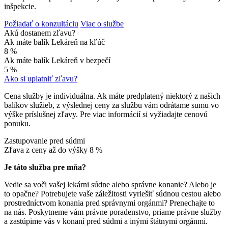
inšpekcie.
Požiadať o konzultáciu
Viac o službe
Akú dostanem zľavu?
Ak máte balík Lekáreň na kľúč
8 %
Ak máte balík Lekáreň v bezpečí
5 %
Ako si uplatniť zľavu?
Cena služby je individuálna. Ak máte predplatený niektorý z našich
balíkov služieb, z výslednej ceny za službu vám odrátame sumu vo
výške príslušnej zľavy. Pre viac informácií si vyžiadajte cenovú
ponuku.
Zastupovanie pred súdmi
Zľava z ceny až do výšky
8 %
Je táto služba pre mňa?
Vedie sa voči vašej lekárni súdne alebo správne konanie? Alebo je
to opačne? Potrebujete vaše záležitosti vyriešiť súdnou cestou alebo
prostredníctvom konania pred správnymi orgánmi? Prenechajte to
na nás. Poskytneme vám právne poradenstvo, priame právne služby
a zastúpime vás v konaní pred súdmi a inými štátnymi orgánmi.