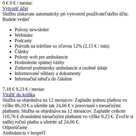
0 €
0 €
/ mesiac
Vytvoriť účet
Službu získavate automaticky pri vytvorení používateľského účtu.
Budete vedieť
Právny newsletter
Webináre
Podcasty
Právnik na telefóne so zľavou 12% (2,15 € / min)
Články
Právny web pre ambulancie
Hodnotenie spätnej väzby
Zmluvné podmienky ambulancie a osobné údaje
Informované súhlasy a dokumenty
Informačná tabuľa do čakárne
7,18 €
9,23 €
/ mesiac
Vložiť do košíka
Služba sa objednáva na 12 mesiacov. Zaplatíte jednou platbou vo
výške 86,10 € a ušetríte tak 24,66 € v porovnaní s mesačnými
platbami.
Služba sa objednáva na 12 mesiacov. Zaplatíte celkom
110,76 € dvanástimi mesačnými platbami vo výške 9,23 €. Zvoľte si
radšej ročnú platbu a ušetrite až 24,66 €.
Odporúčame
Ambulancia v bezpečí