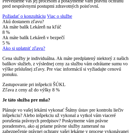
Prevedieme vás jej procesom a poskytneme vám právnu ochranu
pred nesprávnymi postupmi zdravotných poisťovní.
Požiadať o konzultáciu
Viac o službe
Akú dostanem zľavu?
Ak máte balík Lekáreň na kľúč
8 %
Ak máte balík Lekáreň v bezpečí
5 %
Ako si uplatniť zľavu?
Cena služby je individuálna. Ak máte predplatený niektorý z našich
balíkov služieb, z výslednej ceny za službu vám odrátame sumu vo
výške príslušnej zľavy. Pre viac informácií si vyžiadajte cenovú
ponuku.
Zastupovanie pri inšpekcii ŠÚKL
Zľava z ceny až do výšky
8 %
Je táto služba pre mňa?
Plánuje vo vašej lekárni vykonať Štátny ústav pre kontrolu liečiv
inšpekciu? Alebo inšpekciu už vykonal a vytkol vám viaceré
porušenia právnych predpisov? Poskytneme vám právne
poradenstvo, ako aj priame právne služby zamerané na
zabezpečenie právnej ochrany vašej lekárne v procese vykonávanej