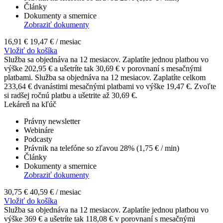
Články
Dokumenty a smernice
Zobraziť dokumenty
16,91 €
19,47 €
/ mesiac
Vložiť do košíka
Služba sa objednáva na 12 mesiacov. Zaplatíte jednou platbou vo
výške 202,95 € a ušetríte tak 30,69 € v porovnaní s mesačnými
platbami.
Služba sa objednáva na 12 mesiacov. Zaplatíte celkom
233,64 € dvanástimi mesačnými platbami vo výške 19,47 €. Zvoľte
si radšej ročnú platbu a ušetrite až 30,69 €.
Lekáreň na kľúč
Právny newsletter
Webináre
Podcasty
Právnik na telefóne so zľavou 28% (1,75 € / min)
Články
Dokumenty a smernice
Zobraziť dokumenty
30,75 €
40,59 €
/ mesiac
Vložiť do košíka
Služba sa objednáva na 12 mesiacov. Zaplatíte jednou platbou vo
výške 369 € a ušetríte tak 118,08 € v porovnaní s mesačnými