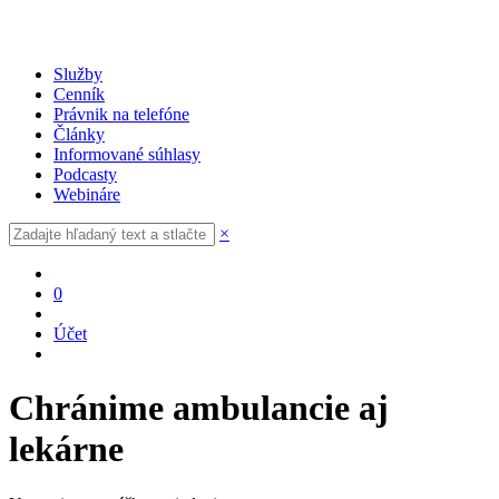
Služby
Cenník
Právnik na telefóne
Články
Informované súhlasy
Podcasty
Webináre
×
0
Účet
Chránime ambulancie aj
lekárne