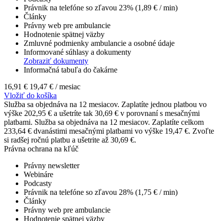
Právnik na telefóne so zľavou 23% (1,89 € / min)
Články
Právny web pre ambulancie
Hodnotenie spätnej väzby
Zmluvné podmienky ambulancie a osobné údaje
Informované súhlasy a dokumenty
Zobraziť dokumenty
Informačná tabuľa do čakárne
16,91 €
19,47 €
/ mesiac
Vložiť do košíka
Služba sa objednáva na 12 mesiacov. Zaplatíte jednou platbou vo
výške 202,95 € a ušetríte tak 30,69 € v porovnaní s mesačnými
platbami.
Služba sa objednáva na 12 mesiacov. Zaplatíte celkom
233,64 € dvanástimi mesačnými platbami vo výške 19,47 €. Zvoľte
si radšej ročnú platbu a ušetrite až 30,69 €.
Právna ochrana na kľúč
Právny newsletter
Webináre
Podcasty
Právnik na telefóne so zľavou 28% (1,75 € / min)
Články
Právny web pre ambulancie
Hodnotenie spätnej väzby