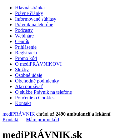
Hlavná stránka
Právne články
Informované súhlasy
Právnik na telefóne
Podcasty
Webináre
Cenník
Prihlásenie
Registrácia
Promo kód
O mediPRÁVNIKOVI
Služby
Osobné údaje
Obchodné podmienky
Ako používať
O službe Právnik na telefóne
Poučenie o Cookies
Kontakt
mediPRÁVNIK
chráni už
2490 ambulancií a lekární
.
Kontakt
Mám promo kód
mediPRÁVNIK.sk